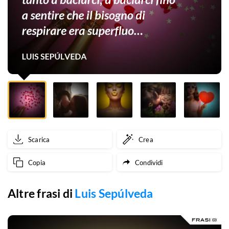
baciarci,
a
baciarci
fino
a
sentire
che
Scarica
Crea
il
Copia
Condividi
bisogno
di
Altre frasi di
Luis Sepúlveda
respirare