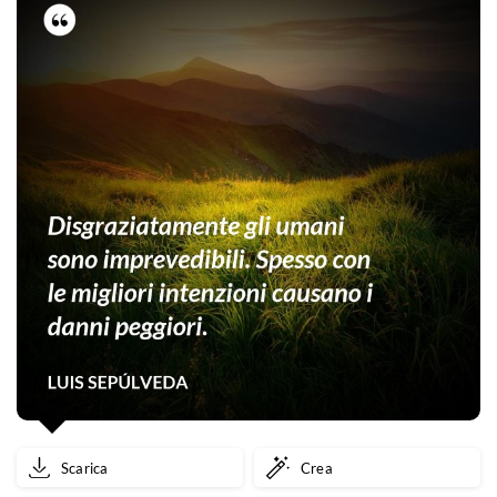
era
superfluo…
Scarica
Crea