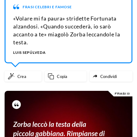
FRASI CELEBRI E FAMOSE
«Volare mi fa paura» stridette Fortunata
alzandosi. «Quando succederà, io sarò
accanto a te» miagolò Zorba leccandole la
testa.
LUIS SEPÚLVEDA
Crea
Copia
Condividi