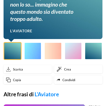
cui
condividere
questa
storia,
ma
non
lo
so...
Scarica
Crea
immagino
Copia
Condividi
che
questo
Altre frasi di
L'Aviatore
mondo