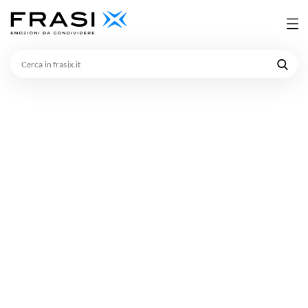
Cerca
in
frasix.it