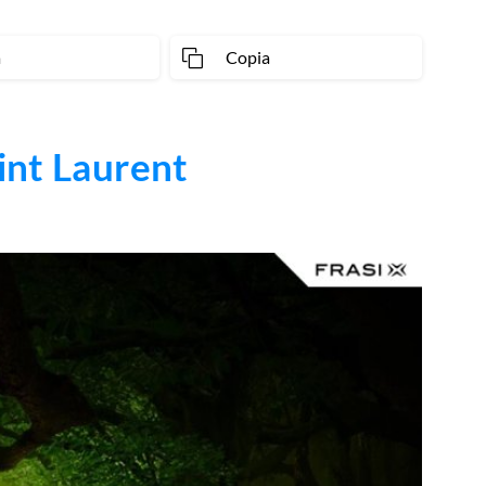
a
Copia
int Laurent