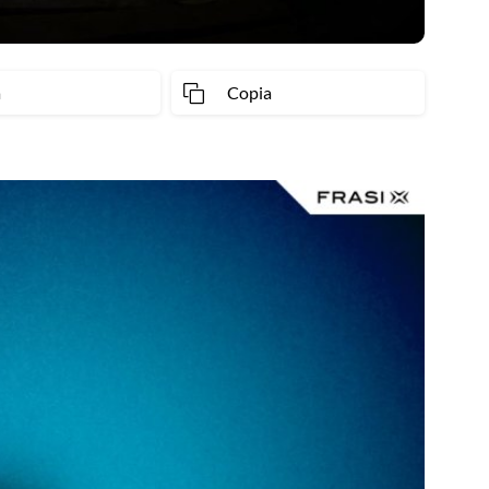
a
Copia