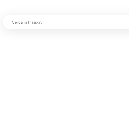
Cerca
in
frasix.it