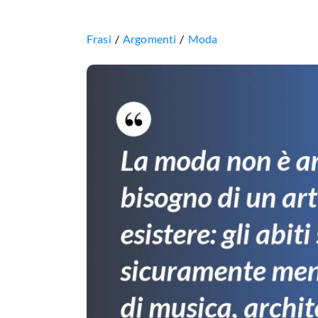
Frasi
Argomenti
Moda
La
moda
non
è
arte,
ma
ha
bisogno
di