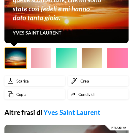
indossato
i
miei
vestiti,
quelle
famose
come
Scarica
Crea
quelle
Copia
Condividi
sconosciute,
che
Altre frasi di
Yves Saint Laurent
mi