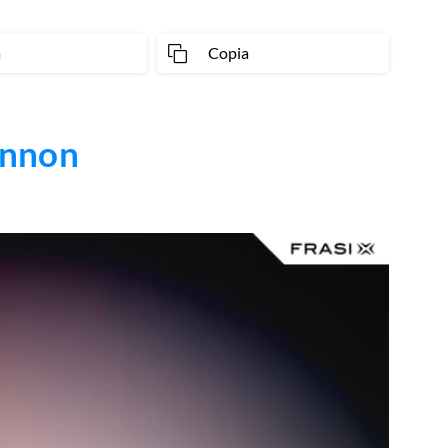
a
Copia
ennon