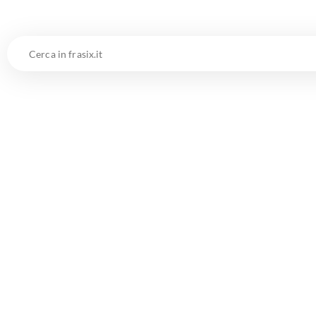
Cerca
in
frasix.it