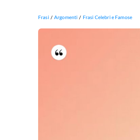
Frasi
Argomenti
Frasi Celebri e Famose
Parte
di
me
sospetta
che
io
sia
un
perdente,