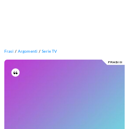
Frasi
Argomenti
Serie TV
Sembri
una
candela
bianca
in
una