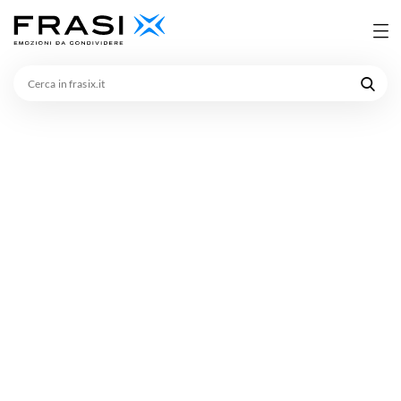
Cerca
in
frasix.it