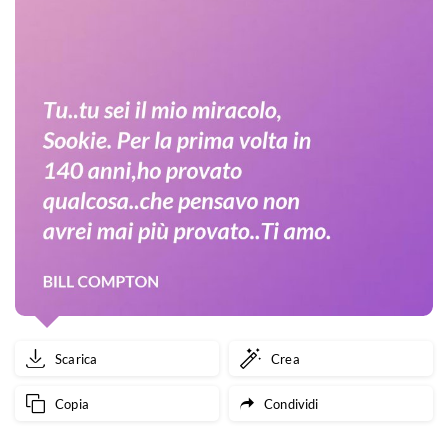
Scarica
Crea
Copia
Condividi