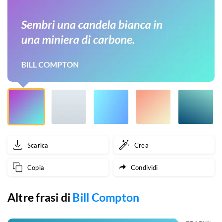
miniera
di
carbone.
Scarica
Crea
Copia
Condividi
Altre frasi di
Bill Compton