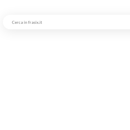
Cerca
in
frasix.it