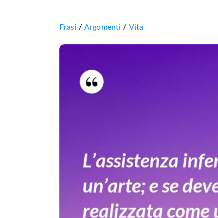
Frasi
Argomenti
Vita
L’assistenza
infermieristica
è
un’arte;
e
se
deve
essere
realizzata