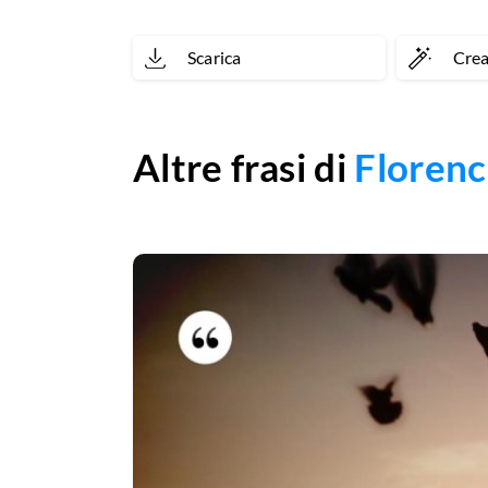
qualunque
Scarica
Cre
opera
di
pittore
Altre frasi di
Florenc
o
scultore.