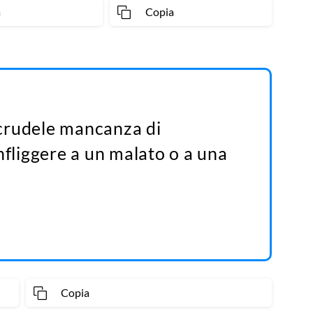
a
Copia
ù crudele mancanza di
nfliggere a un malato o a una
Copia