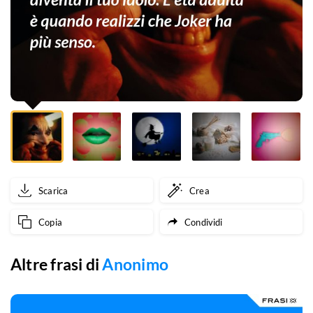
idolo.
L'età
adulta
è
quando
realizzi
che
Scarica
Crea
Joker
Copia
Condividi
ha
più
Altre frasi di
Anonimo
senso.