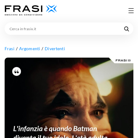
Cerca
in
frasix.it
Frasi
Argomenti
Divertenti
L'infanzia
è
quando
Batman
diventa
il
tuo