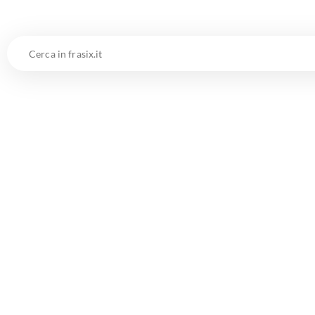
Cerca
in
frasix.it