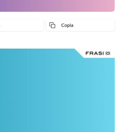
a
Copia