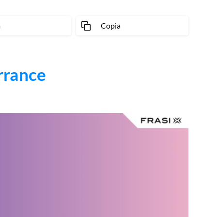
a
Copia
rrance