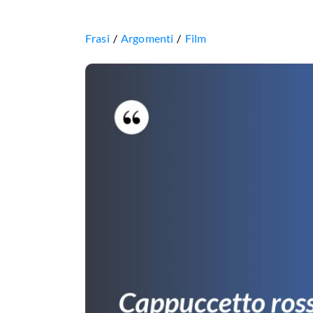
Frasi
Argomenti
Film
Cappuccetto
rosso?
Cappuccetto
rosso?
Su,
apri
la
porta.
Su,