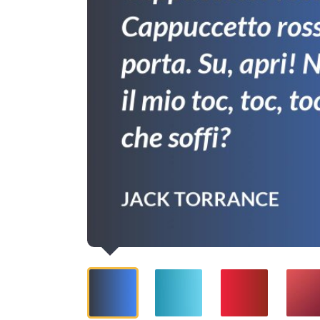
apri!
Non
hai
sentito
il
mio
toc,
toc,
toc?
Allora
vuoi
che