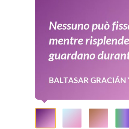
lo
guardano
durante
l'eclissi.