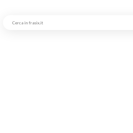
Cerca
in
frasix.it