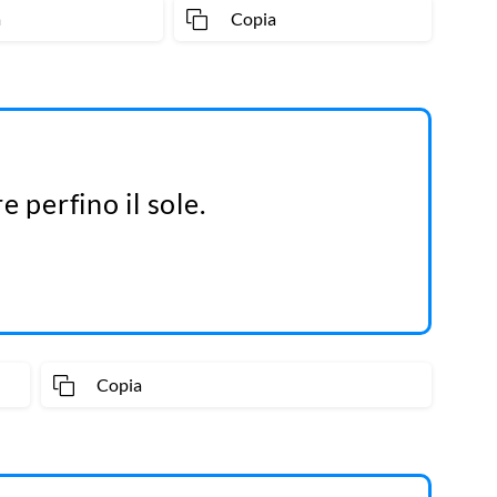
a
Copia
 perfino il sole.
Copia