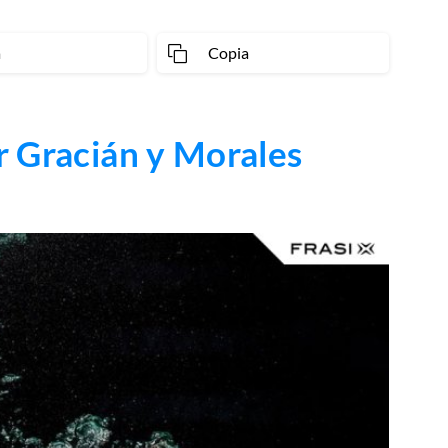
a
Copia
r Gracián y Morales