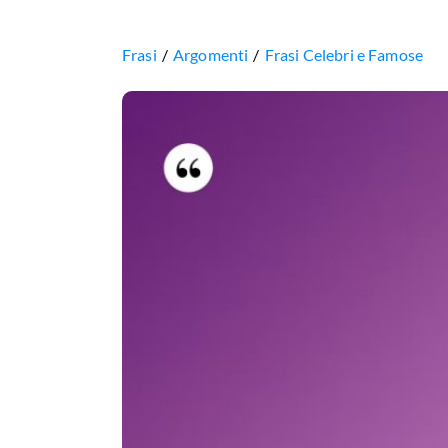
Frasi
Argomenti
Frasi Celebri e Famose
Nessuno
può
fissare
il
sole
mentre
risplende,
ma
tutti