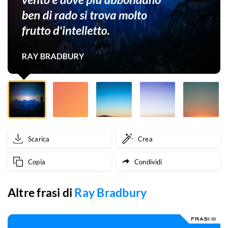
e
dove
più
abbondano
ben
di
rado
Scarica
Crea
si
Copia
Condividi
trova
molto
Altre frasi di
Ray Bradbury
frutto