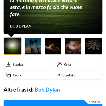
la
mattina
e
si
mette
a
letto
Scarica
Crea
la
Copia
Condividi
sera,
e
Altre frasi di
Bob Dylan
in