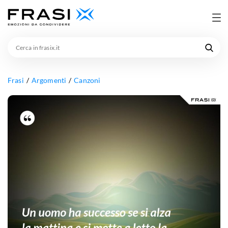
Cerca
in
frasix.it
Frasi
Argomenti
Canzoni
Un
uomo
ha
successo
se
si
alza