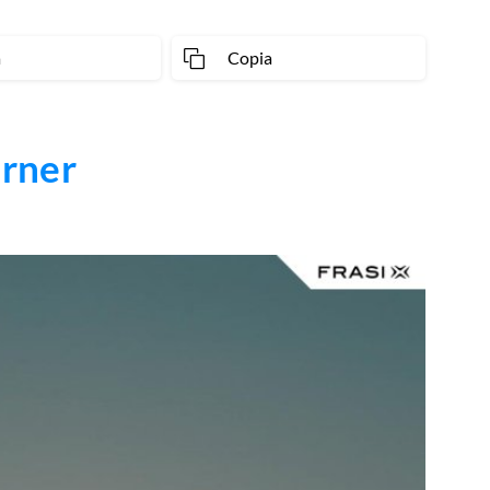
a
Copia
rner