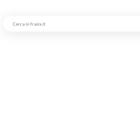
Cerca
in
frasix.it