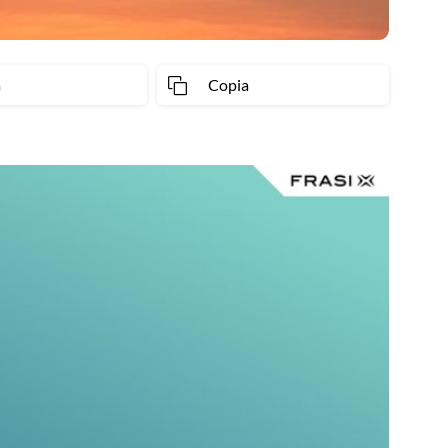
a
Copia