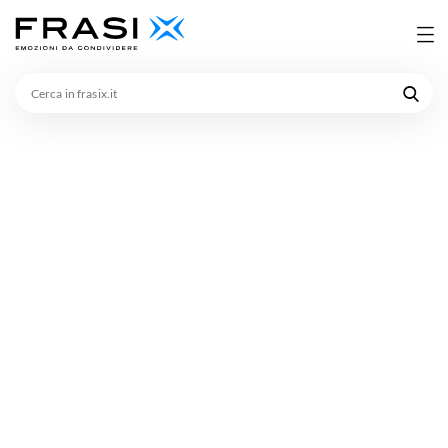
Cerca
in
frasix.it