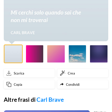
non
mi
troverai
Scarica
Crea
Copia
Condividi
Altre frasi di
Carl Brave