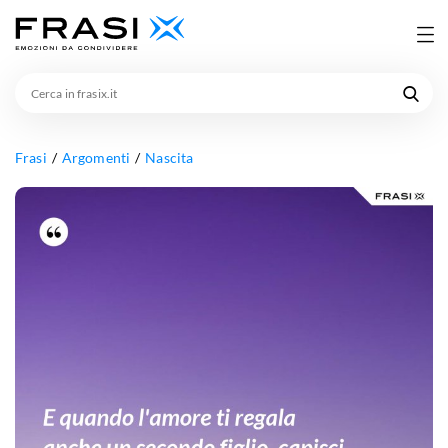
Cerca
in
frasix.it
Frasi
Argomenti
Nascita
E
quando
l'amore
ti
regala
anche
un