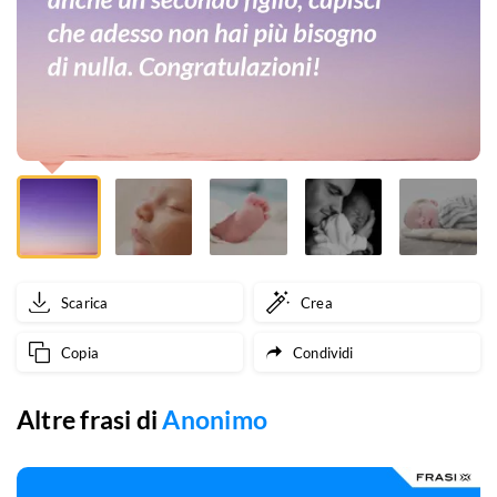
secondo
figlio,
capisci
che
adesso
non
hai
Scarica
Crea
più
Copia
Condividi
bisogno
di
Altre frasi di
Anonimo
nulla.