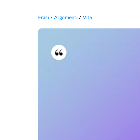
Frasi
Argomenti
Vita
Esistere,
è
osare
gettarsi
nel
mondo.