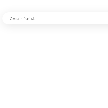
Cerca
in
frasix.it