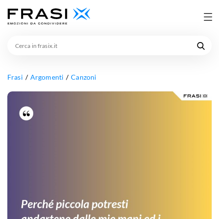
Cerca
in
frasix.it
Frasi
Argomenti
Canzoni
Perché
piccola
potresti
andartene
dalle
mie
mani