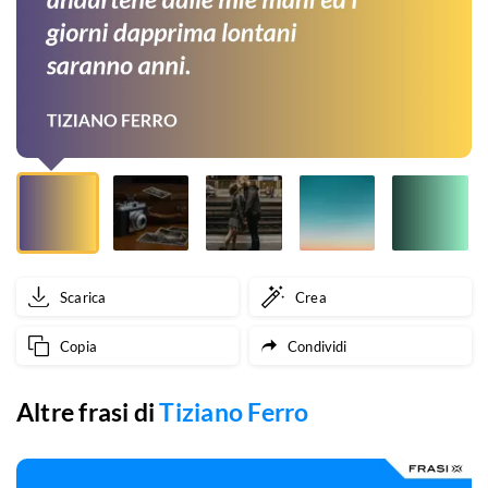
ed
i
giorni
dapprima
lontani
saranno
anni.
Scarica
Crea
Copia
Condividi
Altre frasi di
Tiziano Ferro