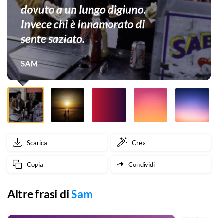
la
vita
uno
si
portasse
dietro
un
forte
Scarica
Crea
senso
Copia
Condividi
di
vuoto
Altre frasi di
Sam
allo