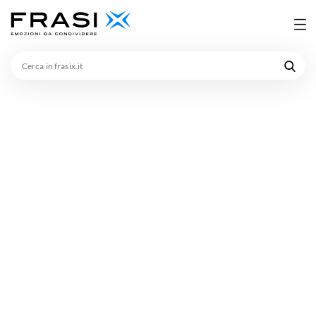
Cerca
in
frasix.it