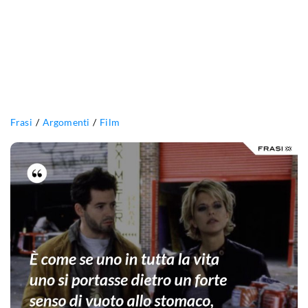
Frasi
Argomenti
Film
È
come
se
uno
in
tutta