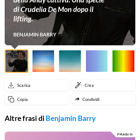
donna
incredibile,
divertente,
fichissima,
sexy,
un
amore
Scarica
Crea
ma
Copia
Condividi
adesso
sto
Altre frasi di
Benjamin Barry
parlando