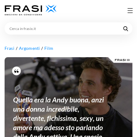
Cerca
in
frasix.it
Frasi
Argomenti
Film
Quella
era
la
Andy
buona,
anzi
una