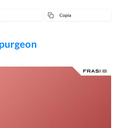
a
Copia
Spurgeon