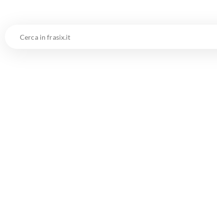
Cerca
in
frasix.it