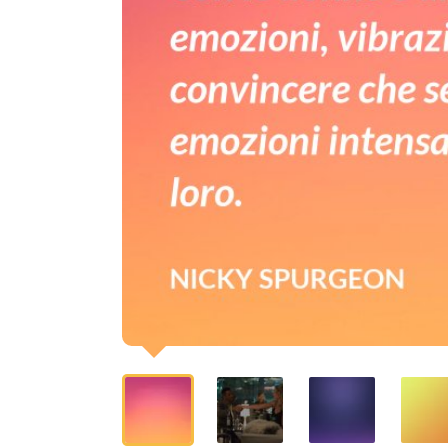
Le
devi
convincere
che
senti
le
emozioni
intensamente
quanto
loro.