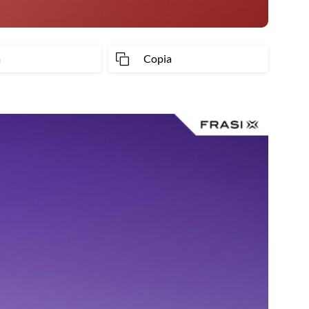
a
Copia