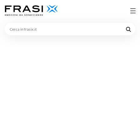
Cerca
in
frasix.it