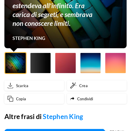
estendeva
all'infinito.
Era
carica
di
segreti,
e
sembrava
Scarica
Crea
non
Copia
Condividi
conoscere
limiti.
Altre frasi di
Stephen King