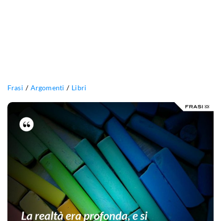
Frasi
Argomenti
Libri
La
realtà
era
profonda,
e
si