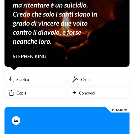
Scarica
Crea
Copia
Condividi