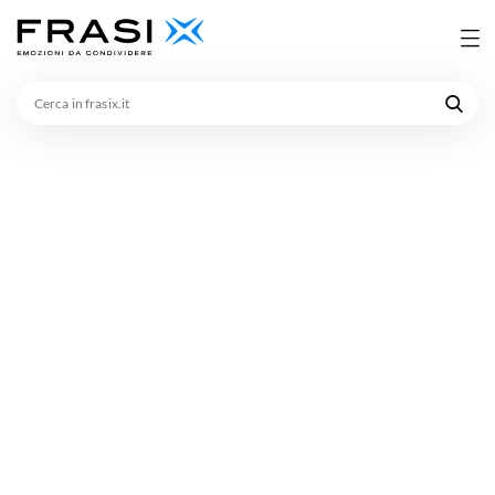
Cerca
in
frasix.it