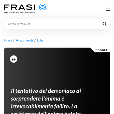
Cerca
in
frasix.it
Frasi
Argomenti
Libri
Il
tentativo
del
demoniaco
di
sorprendere
l'anima