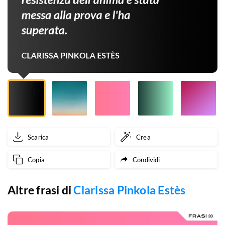
è
irrevocabilmente
fallito.
La
resistenza
dell'anima
è
Scarica
Crea
stata
Copia
Condividi
messa
alla
Altre frasi di
Clarissa Pinkola Estès
prova