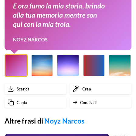
brindo
alla
tua
memoria
mentre
son
qui
con
Scarica
Crea
la
Copia
Condividi
mia
troia.
Altre frasi di
Noyz Narcos