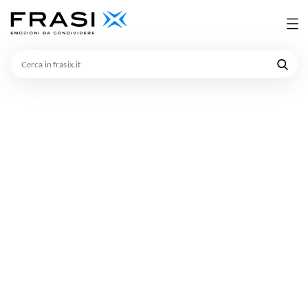
Cerca
in
frasix.it