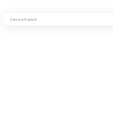
Cerca
in
frasix.it