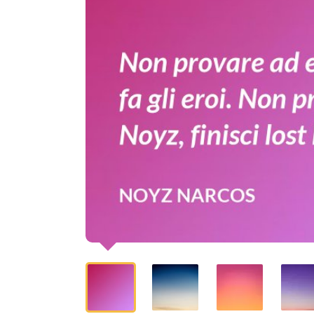
Non
provare
ad
esser
Noyz,
finisci
lost
boy.