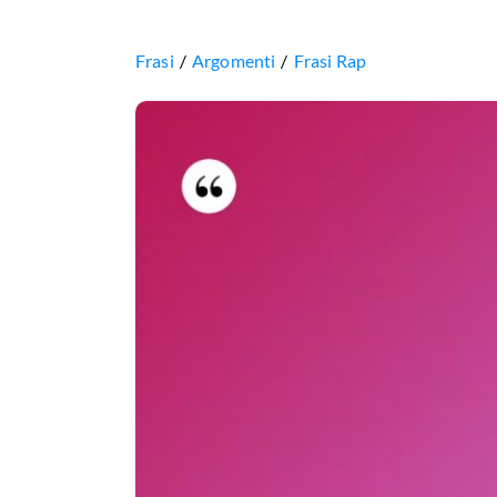
Frasi
Argomenti
Frasi Rap
Non
provare
ad
esse
noi,
volete
fa
gli
eroi.