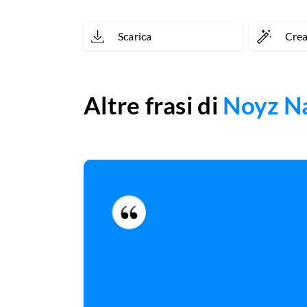
Scarica
Cre
Altre frasi di
Noyz N