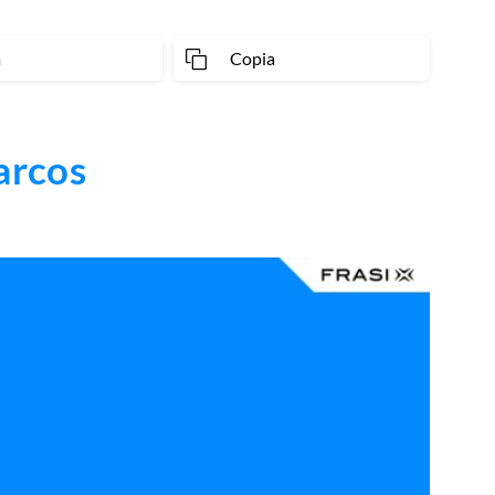
a
Copia
arcos