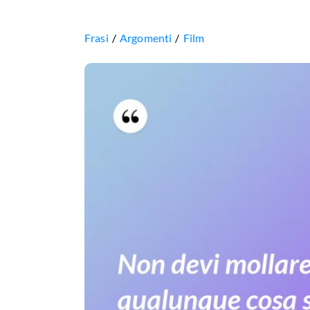
Frasi
Argomenti
Film
Non
devi
mollare
la
musica,
qualunque
cosa
succeda,
perchè