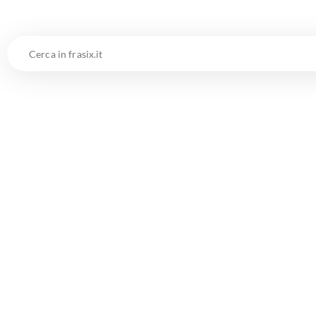
Cerca
in
frasix.it