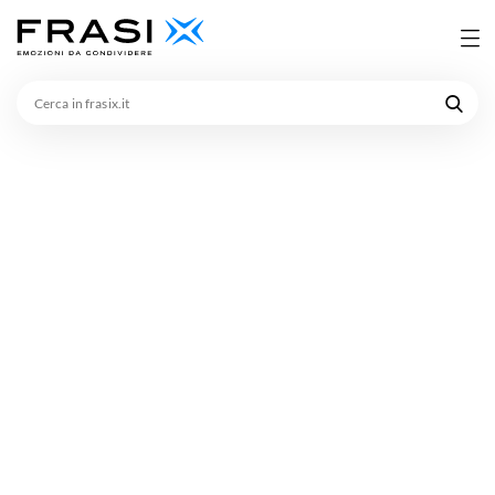
Cerca
in
frasix.it