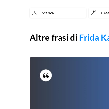
Scarica
Cre
Altre frasi di
Frida K