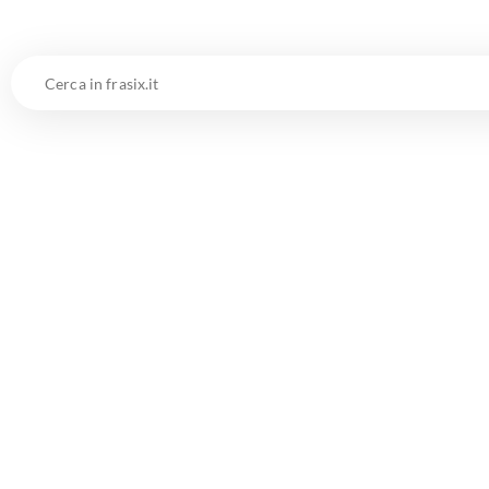
Cerca
in
frasix.it