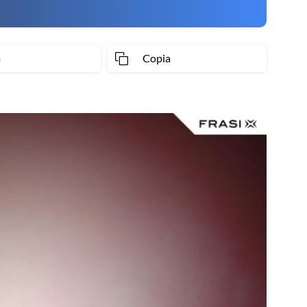
a
Copia