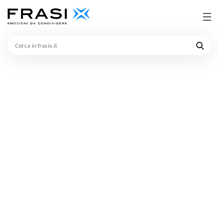
Cerca
in
frasix.it