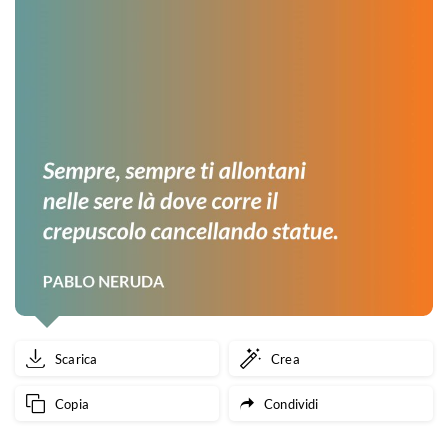
Scarica
Crea
Copia
Condividi