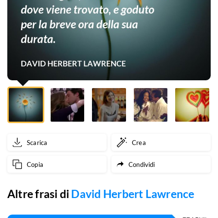
e
fiorisce
inaspettatamente
e
senza
regole,
e
deve
Scarica
Crea
essere
Copia
Condividi
colto
dove
Altre frasi di
David Herbert Lawrence
viene