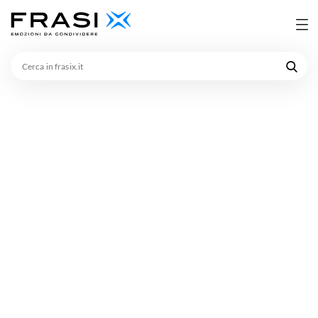
Cerca
in
frasix.it