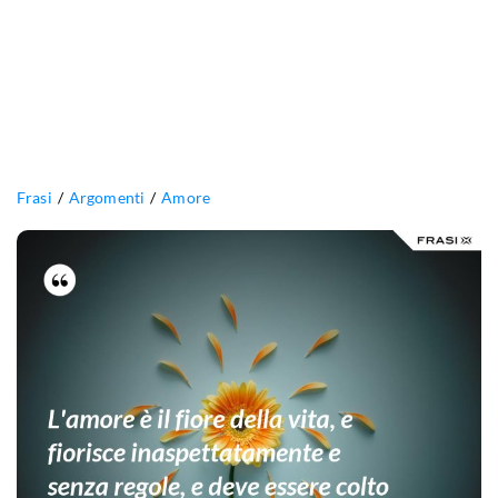
Frasi
Argomenti
Amore
L'amore
è
il
fiore
della
vita,