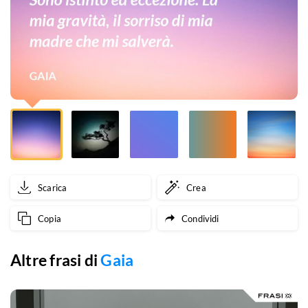
il
sorriso
di
mia
madre
che
mi
Scarica
Crea
salverà.
Copia
Condividi
Altre frasi di
Gaia