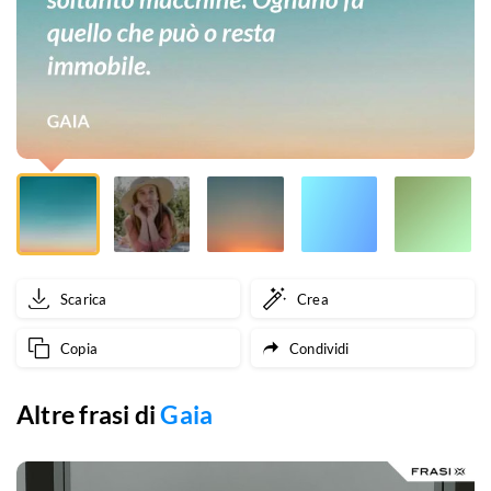
Ognuno
fa
quello
che
può
o
resta
Scarica
Crea
immobile.
Copia
Condividi
Altre frasi di
Gaia