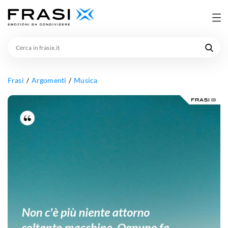
Cerca
in
frasix.it
Frasi
Argomenti
Musica
Non
c'è
più
niente
attorno
soltanto
macchine.