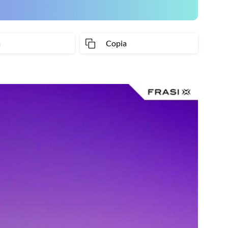
a
Copia