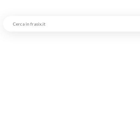
Cerca
in
frasix.it