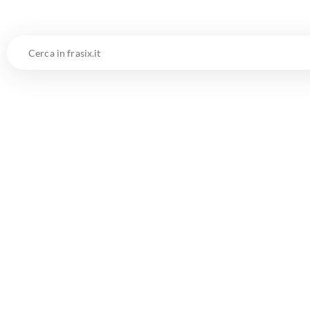
Cerca
in
frasix.it