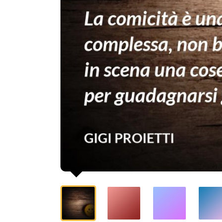
in
scena
una
cosetta
simpatica
per
guadagnarsi
gli
applausi.