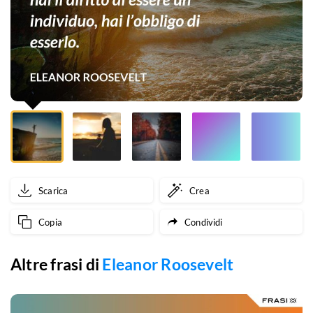
diritto
di
essere
un
individuo,
hai
l’obbligo
Scarica
Crea
di
Copia
Condividi
esserlo.
Altre frasi di
Eleanor Roosevelt