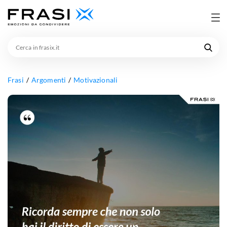
Cerca
in
frasix.it
Frasi
Argomenti
Motivazionali
Ricorda
sempre
che
non
solo
hai
il