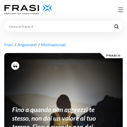
Cerca
in
frasix.it
Frasi
Argomenti
Motivazionali
Fino
a
quando
non
apprezzi
te
stesso,