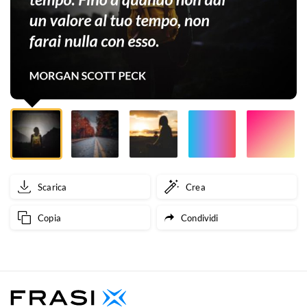
non
dai
un
valore
al
tuo
tempo.
Scarica
Crea
Fino
Copia
Condividi
a
quando
non