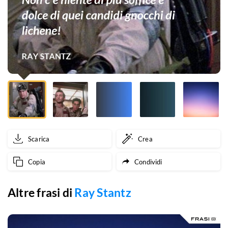
dolce
di
quei
candidi
gnocchi
di
lichene!
Scarica
Crea
Copia
Condividi
Altre frasi di
Ray Stantz