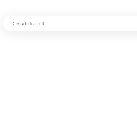
Cerca
in
frasix.it