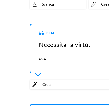
Scarica
Cre
FILM
Necessità fa virtù.
GGG
Crea