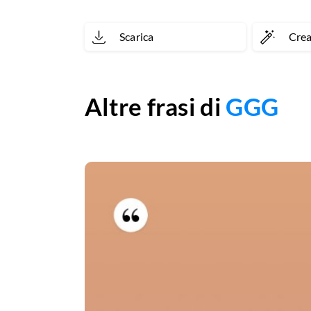
gabbia,
Scarica
Cre
dove
tutti
guardano
Altre frasi di
GGG
insieme
a
scodinzolanti.