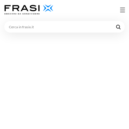
Cerca
in
frasix.it