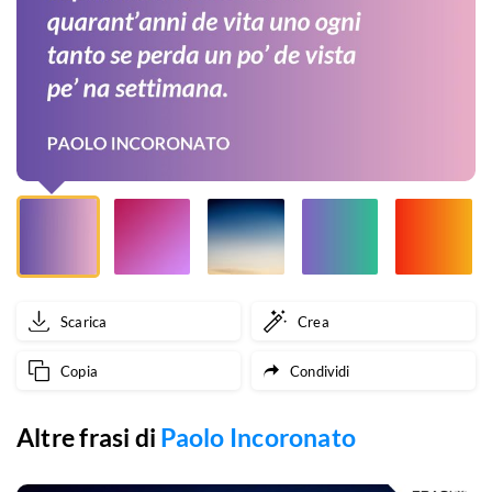
de
vita
uno
ogni
tanto
se
perda
un
Scarica
Crea
po’
Copia
Condividi
de
vista
Altre frasi di
Paolo Incoronato
pe’