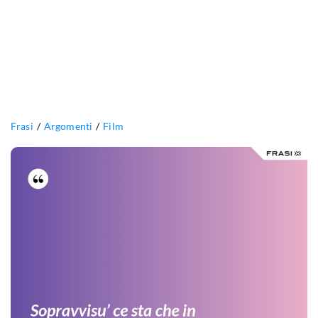
Frasi
Argomenti
Film
Sopravvisu’
ce
sta
che
in
quarant’anni