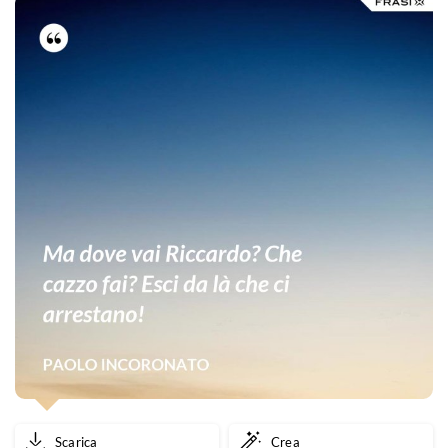
na
settimana.
Scarica
Crea