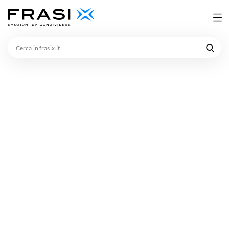
Cerca
in
frasix.it