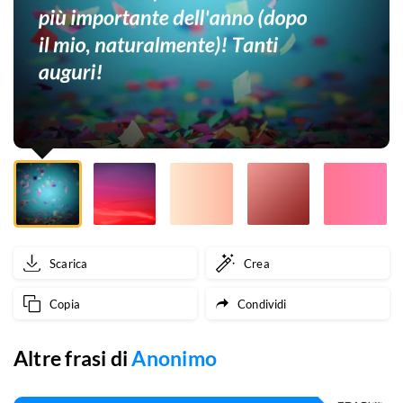
ogni
giorno
è
una
festa.
Per
me
il
Scarica
Crea
tuo
Copia
Condividi
compleanno
è
Altre frasi di
Anonimo
la