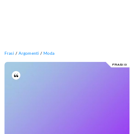
Frasi
Argomenti
Moda
Vestiti
bene
dovunque
tu
vada,
la