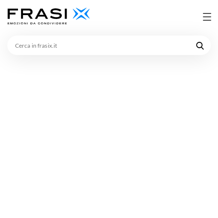
Cerca
in
frasix.it