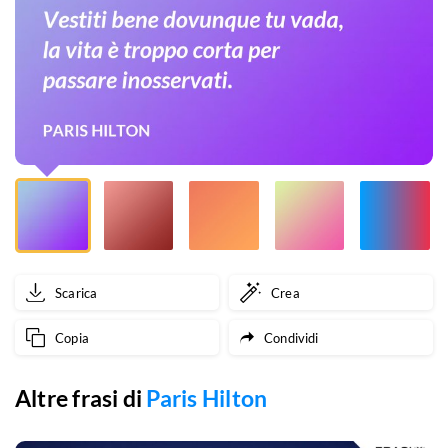
vita
è
troppo
corta
per
passare
inosservati.
Scarica
Crea
Copia
Condividi
Altre frasi di
Paris Hilton