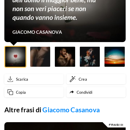
bene,
ma
non
son
veri
piaceri
se
Scarica
Crea
non
Copia
Condividi
quando
vanno
Altre frasi di
Giacomo Casanova
insieme.