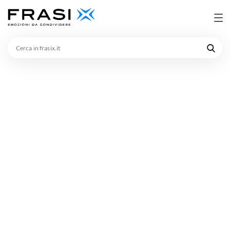
Cerca
in
frasix.it