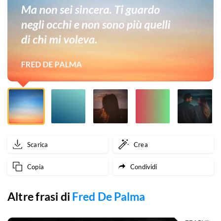
negli
occhi
e
non
sono
più
quelli
di
Scarica
Crea
chi
Copia
Condividi
mi
voleva.
Altre frasi di
Fred De Palma