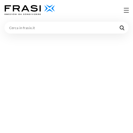
Cerca
in
frasix.it