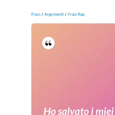
Frasi
Argomenti
Frasi Rap
Ho
salvato
i
miei
prima
di
farcela,
prima
che