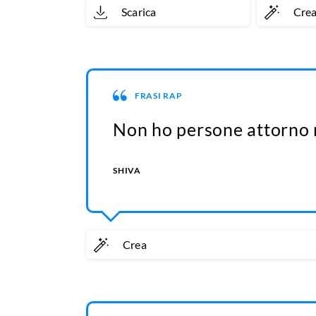
Scarica
Cre
FRASI RAP
Non ho persone attorno m
SHIVA
Crea