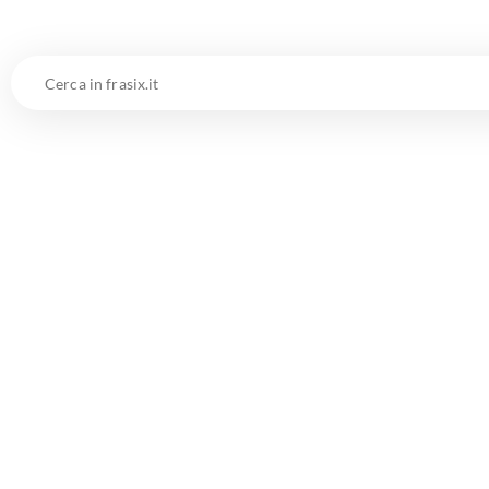
Cerca
in
frasix.it