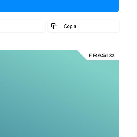
a
Copia