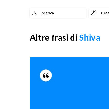
volevo
Scarica
Cre
una
fine
da
Altre frasi di
Shiva
perdente.