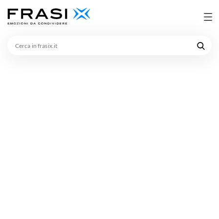
Cerca
in
frasix.it