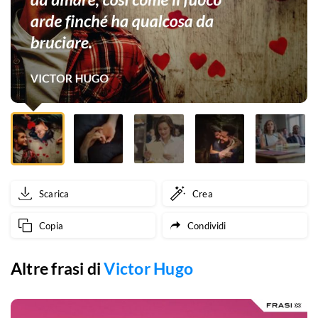
amare,
così
come
il
fuoco
arde
finché
Scarica
Crea
ha
Copia
Condividi
qualcosa
da
Altre frasi di
Victor Hugo
bruciare.