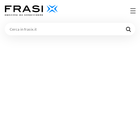
Cerca
in
frasix.it