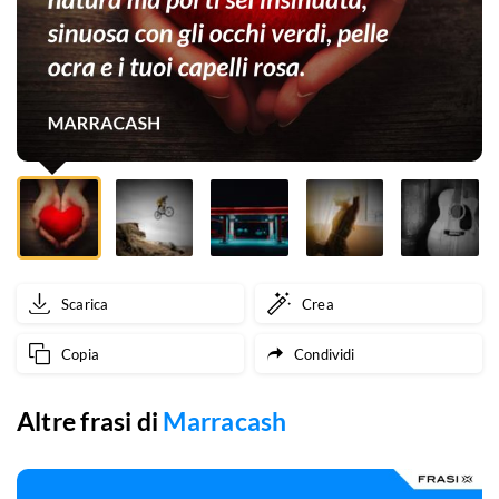
ma
poi
ti
sei
insinuata,
sinuosa
con
Scarica
Crea
gli
Copia
Condividi
occhi
verdi,
Altre frasi di
Marracash
pelle