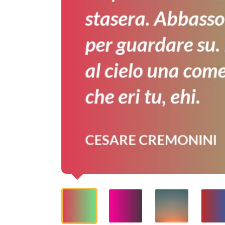
finestrino
per
guardare
su.
Passa
in
mezzo
al
cielo
una
cometa.
Vabbè,