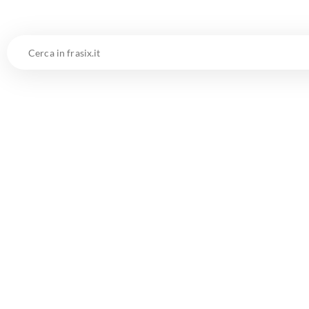
Cerca
in
frasix.it