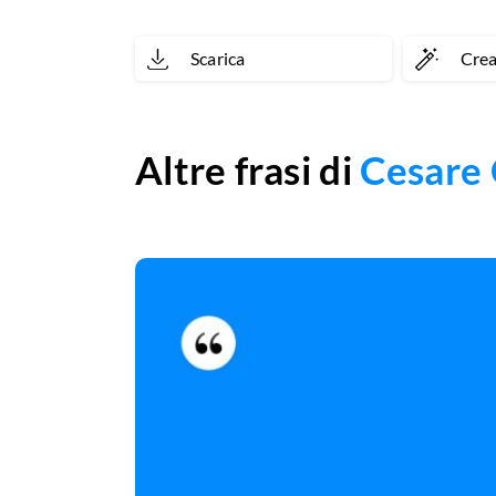
so
Scarica
Cre
che
eri
tu,
Altre frasi di
Cesare
ehi.