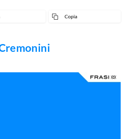
a
Copia
 Cremonini