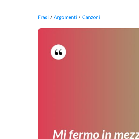
Frasi
Argomenti
Canzoni
Mi
fermo
in
mezzo
al
traffico
stasera.
Abbasso
il